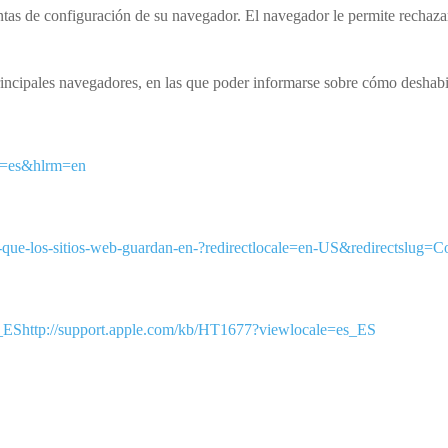
tas de configuración de su navegador. El navegador le permite rechazar l
rincipales navegadores, en las que poder informarse sobre cómo deshabil
hl=es&hlrm=en
on-que-los-sitios-web-guardan-en-?redirectlocale=en-US&redirectslug=C
s_EShttp://support.apple.com/kb/HT1677?viewlocale=es_ES