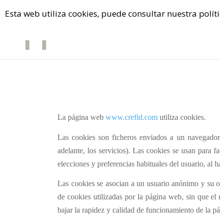
C/ Urbano Orad 7 (Sevilla Este), Teléfono : 954 406056 / 658 995562
Esta web utiliza cookies, puede consultar nuestra políti
La página web
www.crefid.com
utiliza
cookies
.
Las
cookies
son ficheros enviados a un navegador 
adelante, los servicios). Las
cookies
se usan para fac
elecciones y preferencias habituales del usuario, al h
Las
cookies
se asocian a un usuario anónimo y su or
de
cookies
utilizadas por la página web, sin que el 
bajar la rapidez y calidad de funcionamiento de la 