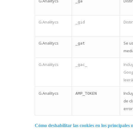
G.Analitycs
Disti
_ga
G.Analitycs
Disti
_gid
G.Analitycs
Se us
_gat
medi
G.Analitycs
Inclu
_gac_
Googl
leerá
G.Analitycs
Inclu
AMP_TOKEN
de cl
error
Cómo deshabilitar las cookies en los principales